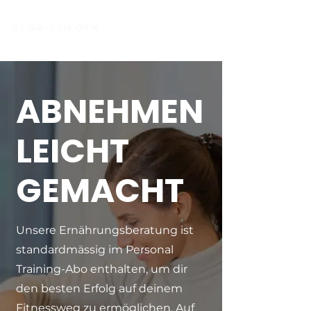
ABNEHMEN
LEICHT
GEMACHT
Unsere Ernährungsberatung ist
standardmässig im Personal
Training-Abo enthalten, um dir
den besten Erfolg auf deinem
Fitnessweg zu ermöglichen. Auf