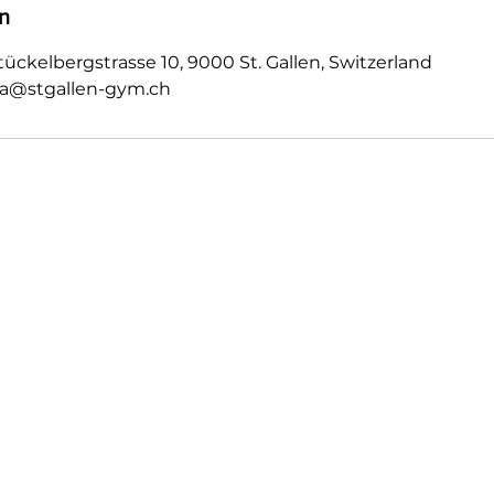
n
tückelbergstrasse 10, 9000 St. Gallen, Switzerland
va@stgallen-gym.ch
Firma
Richtlinien
Home
AGB`s
Datenschutz
Studio