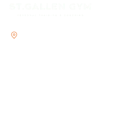
Stückelbergstrasse 10
9000 St. Gallen
076 500 47 41
Firma
Home
Studio
Angebote
Über uns
Kontakt