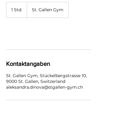
1 Std.
1
St. Gallen Gym
S
t
d
Weiter
Kontaktangaben
St. Gallen Gym, Stückelbergstrasse 10,
9000 St. Gallen, Switzerland
aleksandra.dinova@stgallen-gym.ch